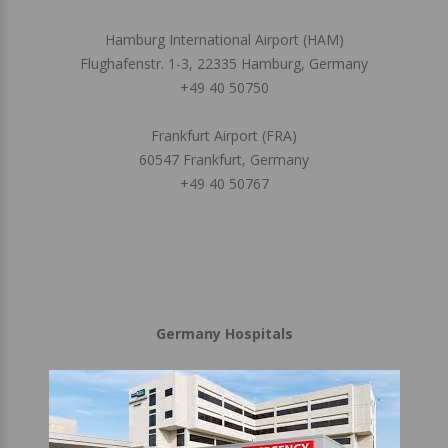
Hamburg International Airport (HAM)
Flughafenstr. 1-3, 22335 Hamburg, Germany
+49 40 50750
Frankfurt Airport (FRA)
60547 Frankfurt, Germany
+49 40 50767
Germany Hospitals